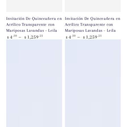
Invitación De Quinceañera en
Invitación De Quinceañera en
Acrílico Transparente con
Acrílico Transparente con
Mariposas Lavandas - Leila
Mariposas Lavandas - Leila
Precio
Precio
4
.50
1,259
.25
4
.50
1,259
.25
$
$
$
$
regular
regular