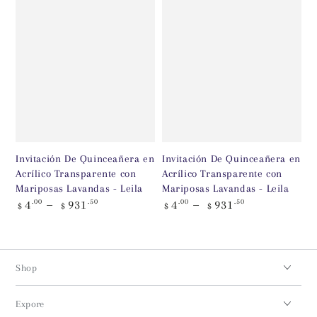
Invitación De Quinceañera en
Invitación De Quinceañera en
Acrílico Transparente con
Acrílico Transparente con
Mariposas Lavandas - Leila
Mariposas Lavandas - Leila
Precio
Precio
4
.00
931
.50
4
.00
931
.50
$
$
$
$
regular
regular
Shop
Expore