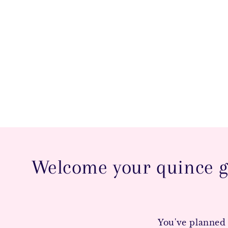
Welcome your quince gu
You've planned 