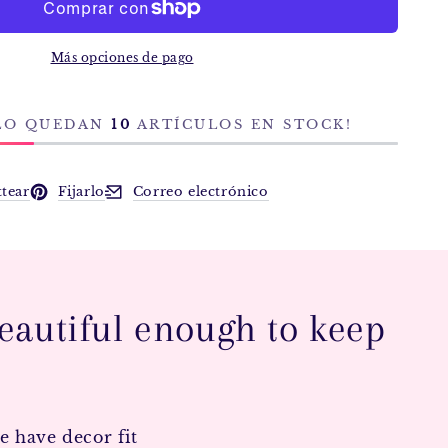
Más opciones de pago
OLO QUEDAN
10
ARTÍCULOS EN STOCK!
ttear
Fijarlo
Correo electrónico
tana nueva.
e en una ventana nueva.
Se abre en una ventana nueva.
Se abre en una ventana nueva.
eautiful enough to keep
e have decor fit