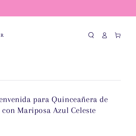
Iniciar
Carrito
OR
sesión
ienvenida para Quinceañera de
a con Mariposa Azul Celeste