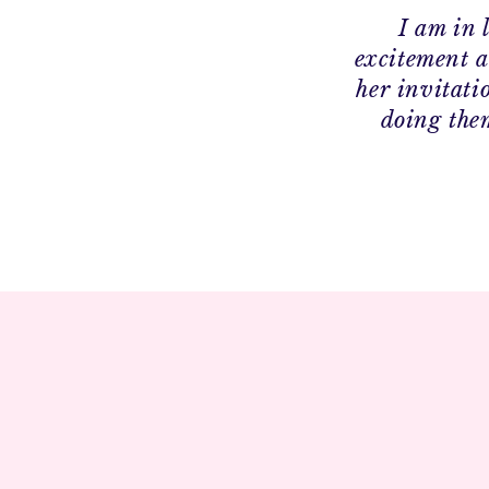
I am in 
excitement a
her invitati
doing the