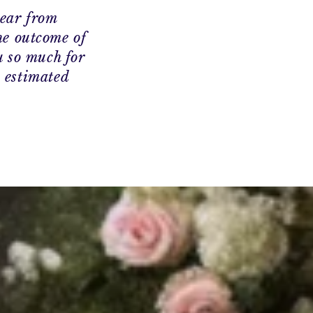
tear from
he outcome of
u so much for
 estimated