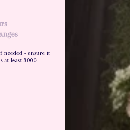
urs
hanges
f needed - ensure it
s at least 3000