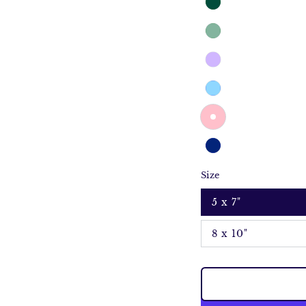
Size
5 x 7"
8 x 10"