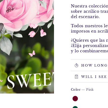
Nuestra colecció
sobre acrílico tra
del escenario.
Todos nuestros le
impresos en acríl
¿Quieres que las 
¡Elija personaliz
y lo combinaremo
HOW LONG 
WILL I SE
Color
— Pink