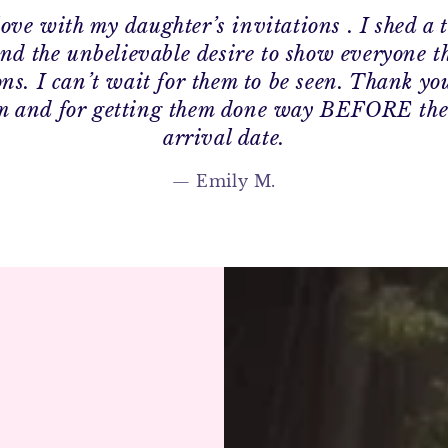
love with my daughter’s invitations . I shed a 
nd the unbelievable desire to show everyone t
ons. I can’t wait for them to be seen. Thank yo
m and for getting them done way BEFORE the
arrival date.
Emily M.