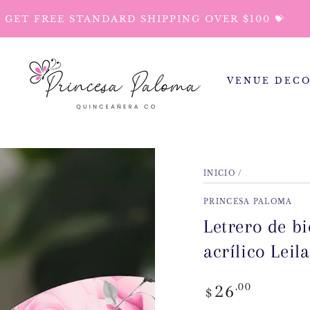
GET FREE STANDARD SHIPPING OVER $100 💝
VENUE DEC
INICIO
/
PRINCESA PALOMA
Letrero de b
acrílico Leil
Precio
.00
26
$
regular